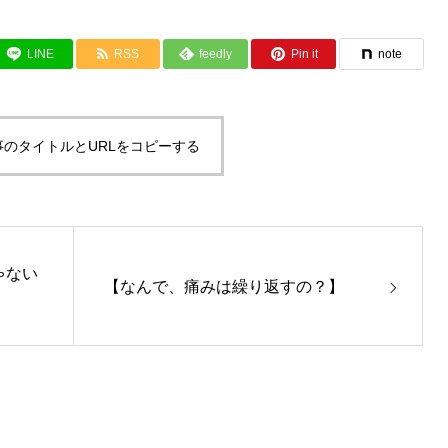
LINE
RSS
feedly
Pin it
note
事のタイトルとURLをコピーする
ゃない
【なんで、痛みは繰り返すの？】