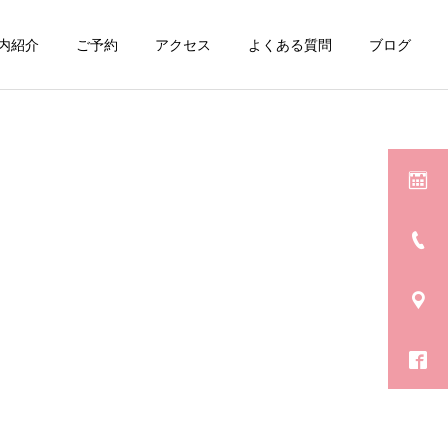
内紹介
ご予約
アクセス
よくある質問
ブログ
さまざまな治療例
さまざまな治療例
【治療例】足底腱膜炎
【患者様の声】マッサージ
じゃないよね？？？