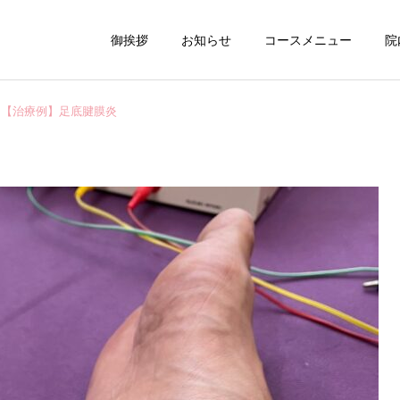
御挨拶
お知らせ
コースメニュー
院
【治療例】足底腱膜炎
ブログ
さまざまな治療例
【笑顔が作る 穏やかな
【なんで、痛みは繰り返す
心】
の？】