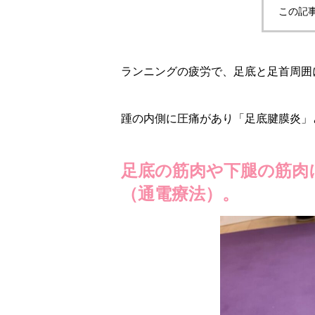
この記
ランニングの疲労で、足底と足首周囲
踵の内側に圧痛があり「足底腱膜炎」
足底の筋肉や下腿の筋肉
（通電療法）。