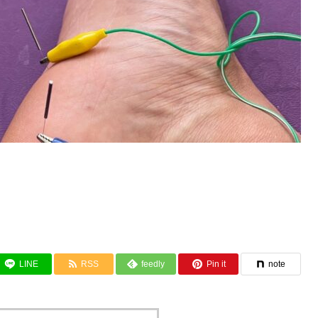
LINE
RSS
feedly
Pin it
note