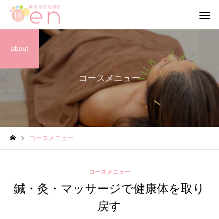
about
コースメニュー
ブログ
ブログ
コースメニュー
【当院の小さな従業員】
【笑顔が作る 穏やか
心】
コースメニュー
鍼・灸・マッサージで健康体を取り
戻す