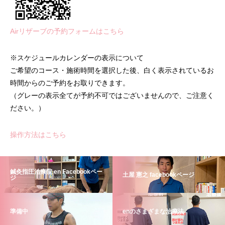
Airリザーブの予約フォームはこちら
※スケジュールカレンダーの表示について
ご希望のコース・施術時間を選択した後、白く表示されているお
時間からのご予約をお取りできます。
（グレーの表示全てが予約不可ではございませんので、ご注意く
ださい。）
操作方法はこちら
鍼灸指圧治療院 en Facebookペー
土屋 憲之 facebookページ
ジ
準備中
enのさまざまな治療法