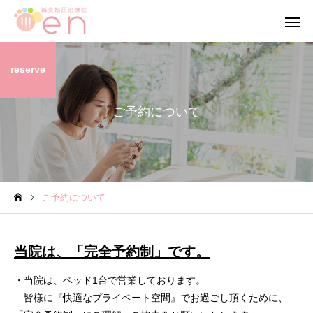
reserve
ご予約について
ブログ
ブログ
ご予約について
【当院の小さな従業員】
【笑顔が作る 穏やか
心】
当院は、「完全予約制」です。
・当院は、ベッド1台で営業しております。
皆様に『快適なプライベート空間』でお過ごし頂くために、