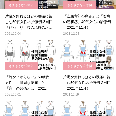
さまざまな治療例
さまざまな治療例
片足が痺れるほどの腰痛に苦
「左腰背部の痛み」と「右肩
しむ50代女性の治療例-3回目
の違和感」40代女性の治療例
「びっくり！腰の治療のおま
（2021年11月）
けで、顔の歪みも整った」
2021.12.04
2021.12.04
（2021年11月）
さまざまな治療例
さまざまな治療例
「腕が上がらない」50歳代
片足が痺れるほどの腰痛に苦
男性 「頑固な腰痛」と
しむ50代女性の治療例-2回目
「肩」の関係とは（2021年
（2021年11月）
12月）
2021.12.01
2021.11.19