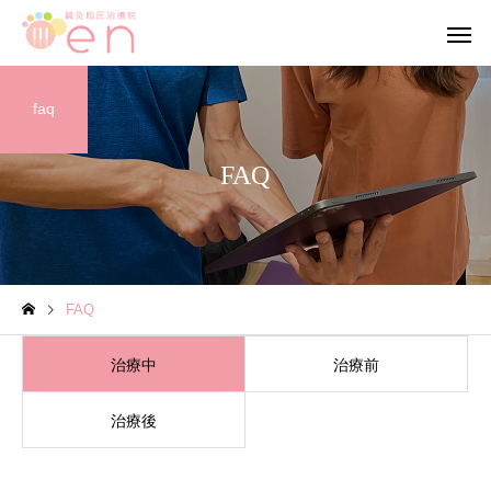
faq
FAQ
ブログ
ブログ
FAQ
【当院の小さな従業員】
【笑顔が作る 穏やか
心】
治療中
治療前
治療後