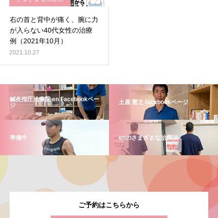
右の首と背中が痛く、腕に力
が入らない40代女性の治療
例（2021年10月）
2021.10.27
鍼灸指圧治療院 en Facebookペー
土屋 憲之 facebookページ
ジ
準備中
enのさまざまな治療法
ご予約はこちらから