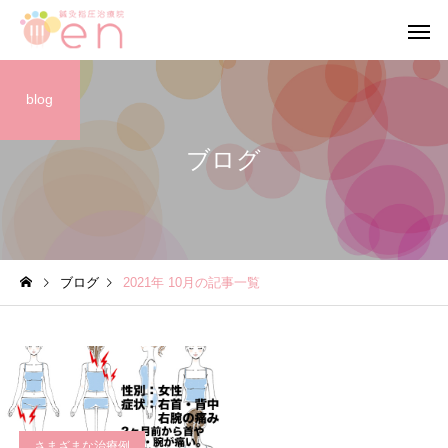
blog
ブログ
ブログ
ブログ
ブログ
2021年 10月の記事一覧
【当院の小さな従業員】
【笑顔が作る 穏やか
心】
さまざまな治療例