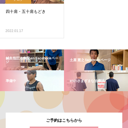
四十肩・五十肩もどき
2022.01.17
鍼灸指圧治療院 en Facebookペー
土屋 憲之 facebookページ
ジ
準備中
enのさまざまな治療法
ご予約はこちらから