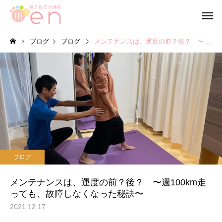
ブログ
ブログ
メンテナンスは、運度の前？後？ 〜週100km走っても、故障しなくなった秘訣〜
ブログ
ブログ
【当院の小さな従業員】
【笑顔が作る 穏やか
ブログ
心】
メンテナンスは、運度の前？後？ 〜週100km走
っても、故障しなくなった秘訣〜
2021.12.17