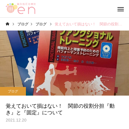
ブログ
ブログ
覚えておいて損はない！ 関節の役割分担『動き』と『固定』について
ブログ
ブログ
【当院の小さな従業員】
【笑顔が作る 穏やか
ブログ
心】
覚えておいて損はない！ 関節の役割分担『動
き』と『固定』について
2021.12.20