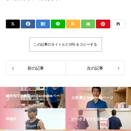
この記事のタイトルとURLをコピーする
前の記事
次の記事
鍼灸指圧治療院 en Facebookペー
土屋 憲之 facebookページ
ジ
準備中
enのさまざまな治療法