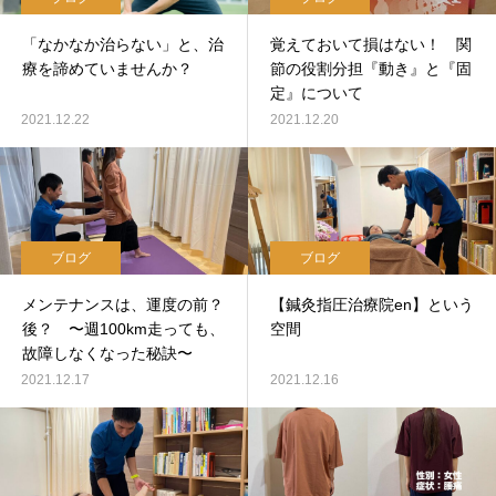
「なかなか治らない」と、治
覚えておいて損はない！ 関
療を諦めていませんか？
節の役割分担『動き』と『固
定』について
2021.12.22
2021.12.20
ブログ
ブログ
メンテナンスは、運度の前？
【鍼灸指圧治療院en】という
後？ 〜週100km走っても、
空間
故障しなくなった秘訣〜
2021.12.17
2021.12.16